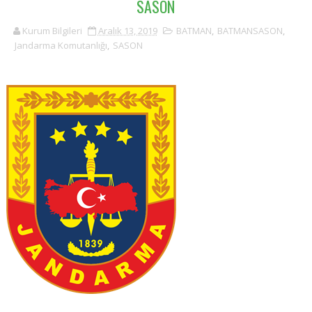
SASON
Kurum Bilgileri
Aralık 13, 2019
BATMAN
,
BATMANSASON
,
Jandarma Komutanlığı
,
SASON