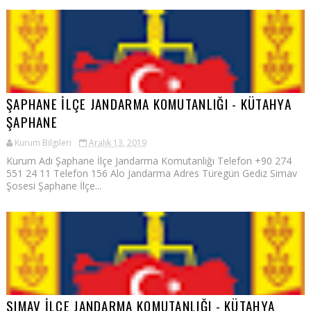
ŞAPHANE İLÇE JANDARMA KOMUTANLIĞI - KÜTAHYA
ŞAPHANE
Kurum Bilgileri
Aralık 13, 2019
Kurum Adı Şaphane İlçe Jandarma Komutanlığı Telefon +90 274
551 24 11 Telefon 156 Alo Jandarma Adres Türegün Gediz Simav
Şosesi Şaphane İlçe...
SIMAV İLÇE JANDARMA KOMUTANLIĞI - KÜTAHYA