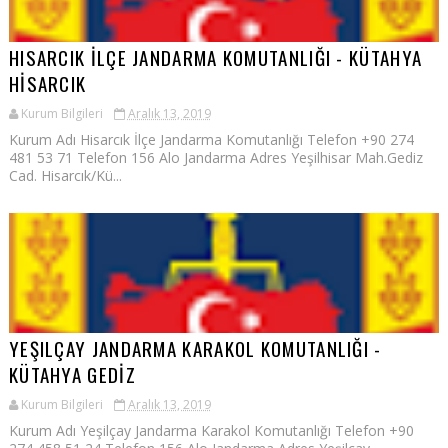
HISARCIK İLÇE JANDARMA KOMUTANLIĞI - KÜTAHYA
HİSARCIK
Kurum Bilgileri
Aralık 13, 2019
Kurum Adı Hisarcık İlçe Jandarma Komutanlığı Telefon +90 274
481 53 71 Telefon 156 Alo Jandarma Adres Yeşilhisar Mah.Gediz
Cad. Hisarcık/Kü...
YEŞILÇAY JANDARMA KARAKOL KOMUTANLIĞI -
KÜTAHYA GEDİZ
Kurum Bilgileri
Aralık 13, 2019
Kurum Adı Yeşilçay Jandarma Karakol Komutanlığı Telefon +90