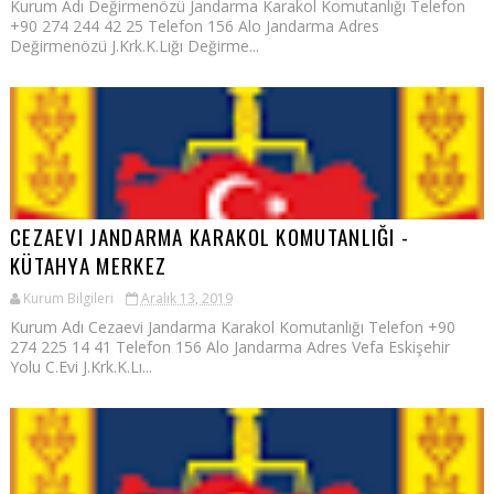
Kurum Adı Değirmenözü Jandarma Karakol Komutanlığı Telefon
+90 274 244 42 25 Telefon 156 Alo Jandarma Adres
Değirmenözü J.Krk.K.Lığı Değirme...
CEZAEVI JANDARMA KARAKOL KOMUTANLIĞI -
KÜTAHYA MERKEZ
Kurum Bilgileri
Aralık 13, 2019
Kurum Adı Cezaevi Jandarma Karakol Komutanlığı Telefon +90
274 225 14 41 Telefon 156 Alo Jandarma Adres Vefa Eskişehir
Yolu C.Evi J.Krk.K.Lı...