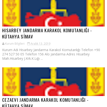
HISARBEY JANDARMA KARAKOL KOMUTANLIĞI -
KÜTAHYA SİMAV
Kurum Bilgileri
Aralık 13, 2019
Kurum Adı Hisarbey Jandarma Karakol Komutanlığı Telefon +90
274 527 50 05 Telefon 156 Alo Jandarma Adres Hisarbey
Mah.Hisarbey J.Krk.K.Lığı ...
CEZAEVI JANDARMA KARAKOL KOMUTANLIĞI -
KÜTAHYA SİMAV