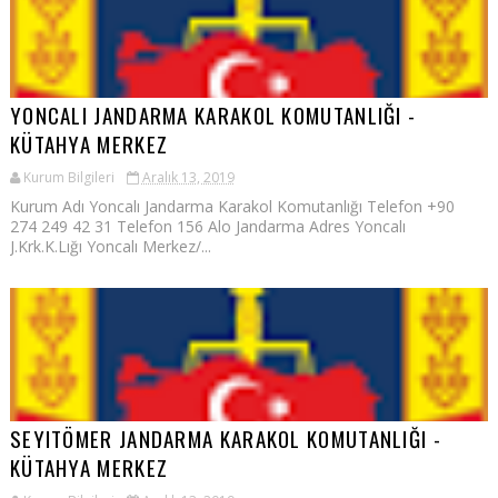
YONCALI JANDARMA KARAKOL KOMUTANLIĞI -
KÜTAHYA MERKEZ
Kurum Bilgileri
Aralık 13, 2019
Kurum Adı Yoncalı Jandarma Karakol Komutanlığı Telefon +90
274 249 42 31 Telefon 156 Alo Jandarma Adres Yoncalı
J.Krk.K.Lığı Yoncalı Merkez/...
SEYITÖMER JANDARMA KARAKOL KOMUTANLIĞI -
KÜTAHYA MERKEZ