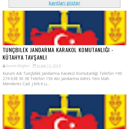
kayıtları göster
TUNÇBILEK JANDARMA KARAKOL KOMUTANLIĞI -
KÜTAHYA TAVŞANLI
Kurum Bilgileri
Aralık 13, 2019
Kurum Adı Tunçbilek Jandarma Karakol Komutanlığı Telefon +90
274 638 30 38 Telefon 156 Alo Jandarma Adres Yeni Mah.
Menderes Cad. J.Krk.K.Lı...