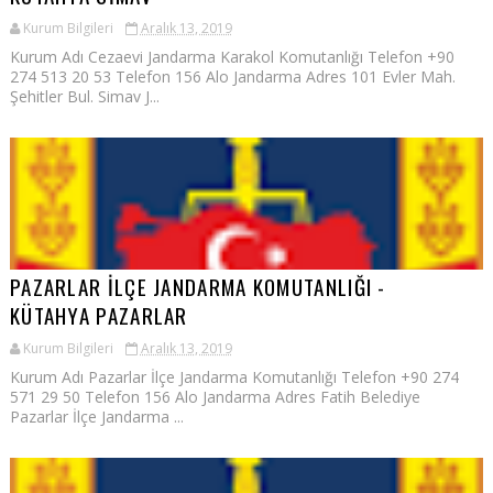
Kurum Bilgileri
Aralık 13, 2019
Kurum Adı Cezaevi Jandarma Karakol Komutanlığı Telefon +90
274 513 20 53 Telefon 156 Alo Jandarma Adres 101 Evler Mah.
Şehitler Bul. Simav J...
PAZARLAR İLÇE JANDARMA KOMUTANLIĞI -
KÜTAHYA PAZARLAR
Kurum Bilgileri
Aralık 13, 2019
Kurum Adı Pazarlar İlçe Jandarma Komutanlığı Telefon +90 274
571 29 50 Telefon 156 Alo Jandarma Adres Fatih Belediye
Pazarlar İlçe Jandarma ...