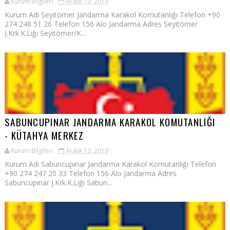
Kurum Bilgileri
Aralık 13, 2019
Kurum Adı Seyitömer Jandarma Karakol Komutanlığı Telefon +90
274 248 51 26 Telefon 156 Alo Jandarma Adres Seyitömer
J.Krk.K.Lığı Seyitömer/K...
SABUNCUPINAR JANDARMA KARAKOL KOMUTANLIĞI
- KÜTAHYA MERKEZ
Kurum Bilgileri
Aralık 13, 2019
Kurum Adı Sabuncupınar Jandarma Karakol Komutanlığı Telefon
+90 274 247 20 33 Telefon 156 Alo Jandarma Adres
Sabuncupınar J.Krk.K.Lığı Sabun...