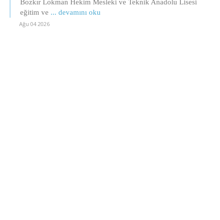
Bozkır Lokman Hekim Mesleki ve Teknik Anadolu Lisesi
eğitim ve
... devamını oku
Ağu 04 2026