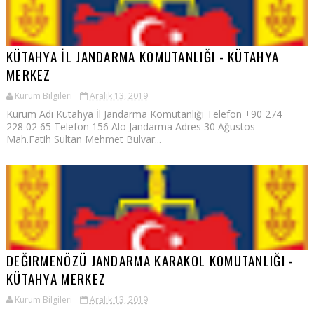
KÜTAHYA İL JANDARMA KOMUTANLIĞI - KÜTAHYA
MERKEZ
Kurum Bilgileri
Aralık 13, 2019
Kurum Adı Kütahya İl Jandarma Komutanlığı Telefon +90 274
228 02 65 Telefon 156 Alo Jandarma Adres 30 Ağustos
Mah.Fatih Sultan Mehmet Bulvar...
DEĞIRMENÖZÜ JANDARMA KARAKOL KOMUTANLIĞI -
KÜTAHYA MERKEZ
Kurum Bilgileri
Aralık 13, 2019