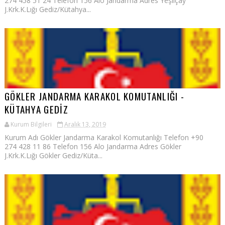
274 458 51 24 Telefon 156 Alo Jandarma Adres Yeşilçay
J.Krk.K.Lığı Gediz/Kütahya...
GÖKLER JANDARMA KARAKOL KOMUTANLIĞI -
KÜTAHYA GEDİZ
Kurum Bilgileri
Aralık 13, 2019
Kurum Adı Gökler Jandarma Karakol Komutanlığı Telefon +90
274 428 11 86 Telefon 156 Alo Jandarma Adres Gökler
J.Krk.K.Lığı Gökler Gediz/Küta...