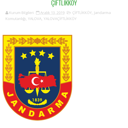
ÇİFTLİKKÖY
Kurum Bilgileri
Aralık 13, 2019
ÇİFTLİKKÖY
,
Jandarma
Komutanlığı
,
YALOVA
,
YALOVAÇİFTLİKKÖY